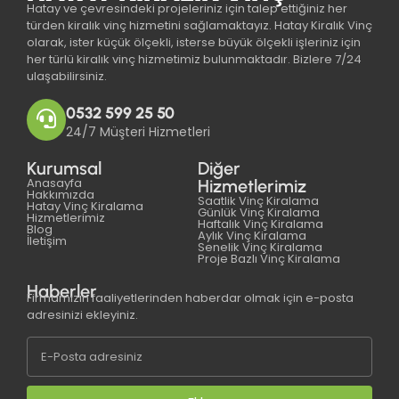
Hatay ve çevresindeki projeleriniz için talep ettiğiniz her
türden kiralık vinç hizmetini sağlamaktayız. Hatay Kiralık Vinç
olarak, ister küçük ölçekli, isterse büyük ölçekli işleriniz için
her türlü kiralık vinç hizmetimiz bulunmaktadır. Bizlere 7/24
ulaşabilirsiniz.
0532 599 25 50
24/7 Müşteri Hizmetleri
Kurumsal
Diğer
Anasayfa
Hizmetlerimiz
Hakkımızda
Saatlik Vinç Kiralama
Hatay Vinç Kiralama
Günlük Vinç Kiralama
Hizmetlerimiz
Haftalık Vinç Kiralama
Blog
Aylık Vinç Kiralama
İletişim
Senelik Vinç Kiralama
Proje Bazlı Vinç Kiralama
Haberler
Firmamızın faaliyetlerinden haberdar olmak için e-posta
adresinizi ekleyiniz.