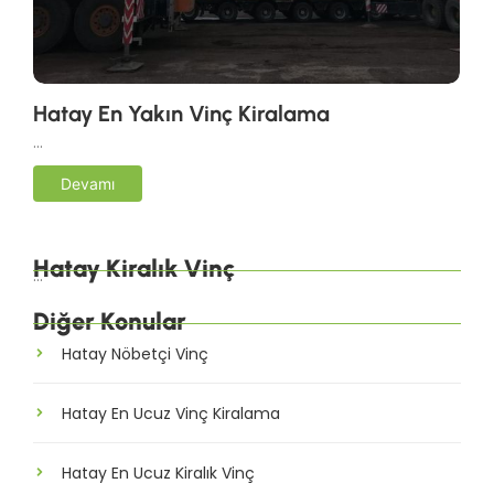
Hatay En Yakın Vinç Kiralama
…
Devamı
Hatay Kiralık Vinç
…
Diğer Konular
Hatay Nöbetçi Vinç
Hatay En Ucuz Vinç Kiralama
Hatay En Ucuz Kiralık Vinç