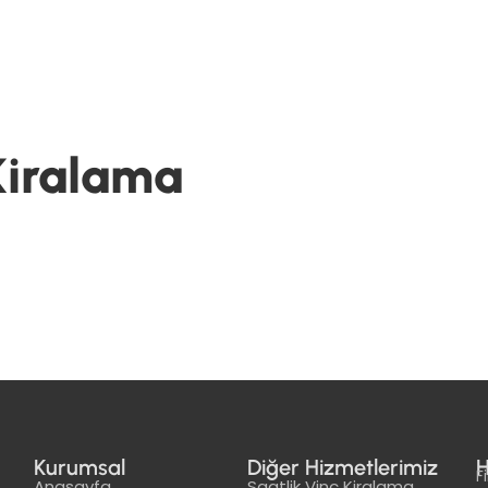
 Kiralama
Kurumsal
Diğer Hizmetlerimiz
H
F
Anasayfa
Saatlik Vinç Kiralama