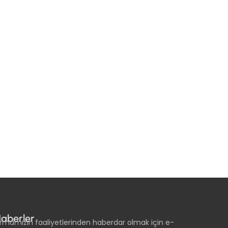
aberler
irmamızın faaliyetlerinden haberdar olmak için e-