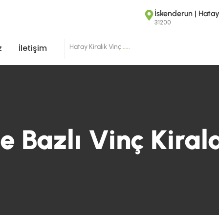
İskenderun | Hata
31200
Hatay Kiralık Vinç
.
.
.
.
.
|
z
İletişim
je Bazlı Vinç Kira