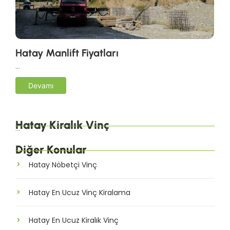
Hatay Manlift Fiyatları
…
Devamı
Hatay Kiralık Vinç
…
Diğer Konular
Hatay Nöbetçi Vinç
Hatay En Ucuz Vinç Kiralama
Hatay En Ucuz Kiralık Vinç