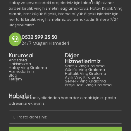
Hatay ve çevresindeki projeleriniz için talep ettiğiniz her
türden kiralık vinç hizmetini sağlamaktayız. Hatay Kiralık Vinç
olarak, ister küçük ölçekli, isterse büyük ölçekli işleriniz için
her türlü kiralık vinç hizmetimiz bulunmaktadır. Bizlere 7/24
ulaşabilirsiniz.
0532 599 25 50
24/7 Müşteri Hizmetleri
Kurumsal
Diğer
Anasayfa
Hizmetlerimiz
Hakkımızda
Saatlik Vinç Kiralama
Hatay Vinç Kiralama
Günlük Vinç Kiralama
Hizmetlerimiz
Haftalık Vinç Kiralama
Blog
Aylık Vinç Kiralama
İletişim
Senelik Vinç Kiralama
Proje Bazlı Vinç Kiralama
Haberler
Firmamızın faaliyetlerinden haberdar olmak için e-posta
adresinizi ekleyiniz.