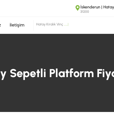
İskenderun | Hata
31200
Hatay Kiralık Vinç
.
.
.
.
.
|
z
İletişim
y Sepetli Platform Fiya