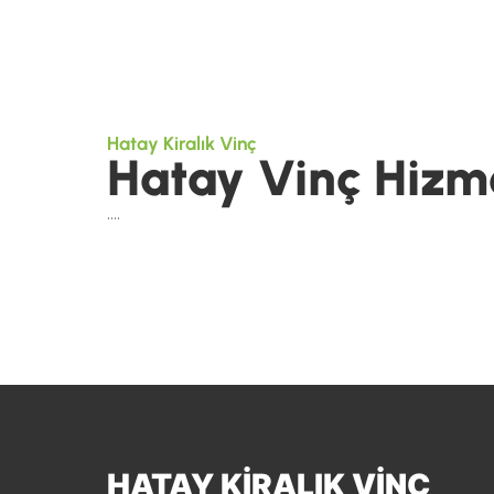
Hatay Kiralık Vinç
Hatay Vinç Hizme
….
HATAY KIRALIK VINÇ