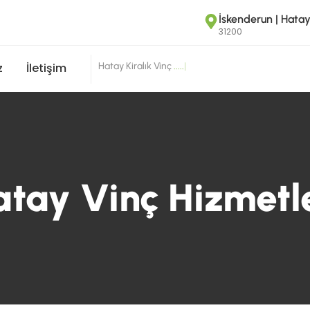
İskenderun | Hata
31200
Hatay Kiralık Vinç
.
.
.
.
.
|
z
İletişim
atay Vinç Hizmetle