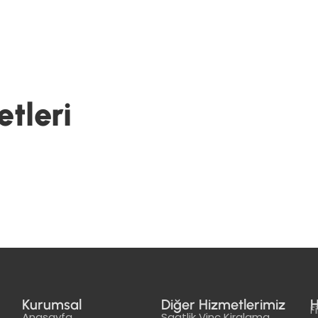
tleri
Kurumsal
Diğer Hizmetlerimiz
H
F
Anasayfa
Saatlik Vinç Kiralama