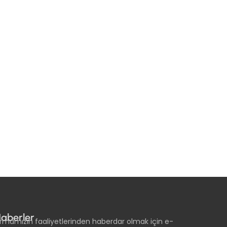
aberler
irmamızın faaliyetlerinden haberdar olmak için e-